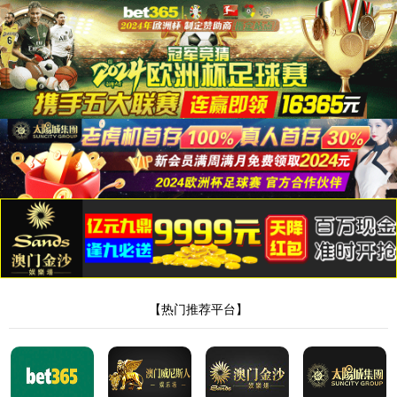
887700线路检测中心
887700线路检测中心_官网|欢迎您!
887700线路检测中心
产品中心
加固工程
公司资讯
工程案例
联系我们
产品展示
查看分类
房屋加固