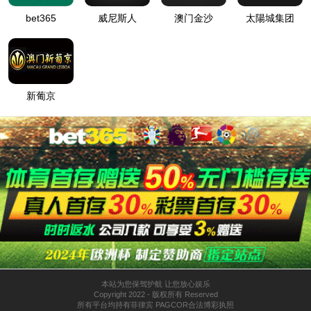
房屋加固
房屋加固
房屋加固
房屋加固