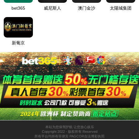
1、
墙体拆除